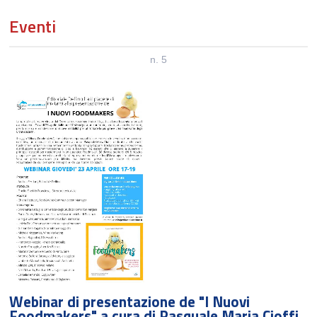
TI AIUTIAMO A FARE IMPRESA
Eventi
CONTATTI
n. 5
Webinar di presentazione de "I Nuovi
Foodmakers" a cura di Pasquale Maria Cioffi