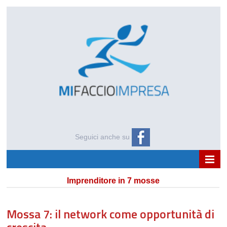
Seguici anche su
HOME
Imprenditore in 7 mosse
CHI SIAMO
NEWS E APPROFONDIMENTI
Mossa 7: il network come opportunità di
EVENTI
crescita