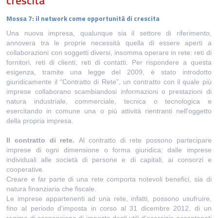
TI AIUTIAMO A FARE IMPRESA
Mossa 7: il network come opportunità di crescita
CONTATTI
Una nuova impresa, qualunque sia il settore di riferimento,
annovera tra le proprie necessità quella di essere aperti a
collaborazioni con soggetti diversi, insomma operare in rete: reti di
fornitori, reti di clienti, reti di contatti. Per rispondere a questa
esigenza, tramite una legge del 2009, è stato introdotto
giuridicamente il “Contratto di Rete”, un contratto con il quale più
imprese collaborano scambiandosi informazioni o prestazioni di
natura industriale, commerciale, tecnica o tecnologica e
esercitando in comune una o più attività rientranti nell'oggetto
della propria impresa.
Il contratto di rete.
Al contratto di rete possono partecipare
imprese di ogni dimensione o forma giuridica: dalle imprese
individuali alle società di persone e di capitali, ai consorzi e
cooperative.
Creare e far parte di una rete comporta notevoli benefici, sia di
natura finanziaria che fiscale.
Le imprese appartenenti ad una rete, infatti, possono usufruire,
fino al periodo d'imposta in corso al 31 dicembre 2012, di un
regime di sospensione di imposta degli utili d'esercizio accantonati